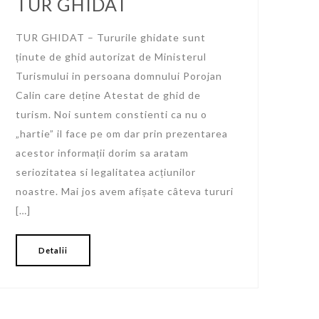
TUR GHIDAT
TUR GHIDAT – Tururile ghidate sunt
ținute de ghid autorizat de Ministerul
Turismului in persoana domnului Porojan
Calin care deține Atestat de ghid de
turism. Noi suntem constienti ca nu o
„hartie” il face pe om dar prin prezentarea
acestor informații dorim sa aratam
seriozitatea si legalitatea acțiunilor
noastre. Mai jos avem afișate câteva tururi
[…]
Detalii