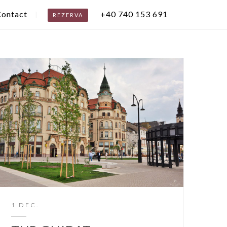
ontact
+40 740 153 691
REZERVA
1 DEC.